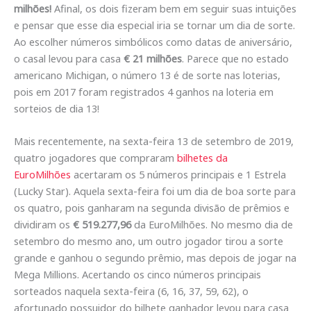
milhões!
Afinal, os dois fizeram bem em seguir suas intuições
e pensar que esse dia especial iria se tornar um dia de sorte.
Ao escolher números simbólicos como datas de aniversário,
o casal levou para casa
€ 21 milhões
. Parece que no estado
americano Michigan, o número 13 é de sorte nas loterias,
pois em 2017 foram registrados 4 ganhos na loteria em
sorteios de dia 13!
Mais recentemente, na sexta-feira 13 de setembro de 2019,
quatro jogadores que compraram
bilhetes da
EuroMilhões
acertaram os 5 números principais e 1 Estrela
(Lucky Star). Aquela sexta-feira foi um dia de boa sorte para
os quatro, pois ganharam na segunda divisão de prêmios e
dividiram os
€ 519.277,96
da EuroMilhões. No mesmo dia de
setembro do mesmo ano, um outro jogador tirou a sorte
grande e ganhou o segundo prêmio, mas depois de jogar na
Mega Millions. Acertando os cinco números principais
sorteados naquela sexta-feira (6, 16, 37, 59, 62), o
afortunado possuidor do bilhete ganhador levou para casa