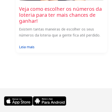
Veja como escolher os números da
loteria para ter mais chances de
ganhar!
Existem tantas maneiras de escolher os seus
números da loteria que a gente fica até perdido.
:
Leia mais
Veja
como
escolher
os
números
da
loteria
para
ter
mais