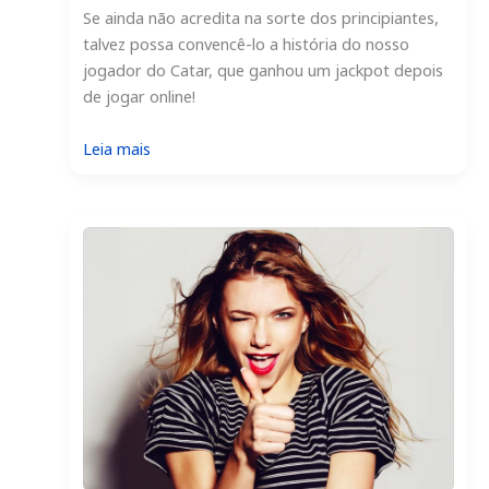
Se ainda não acredita na sorte dos principiantes,
talvez possa convencê-lo a história do nosso
jogador do Catar, que ganhou um jackpot depois
de jogar online!
:
Leia mais
Vencedor
da
Lotto
Filipinas
leva
o
jackpot
online
com
a
TheLotter