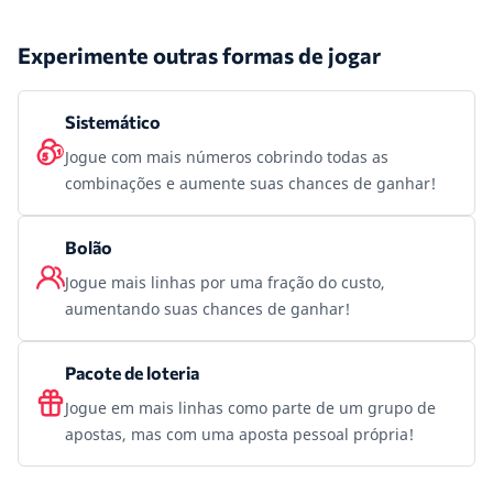
Experimente outras formas de jogar
Sistemático
Jogue com mais números cobrindo todas as
combinações e aumente suas chances de ganhar!
Bolão
Jogue mais linhas por uma fração do custo,
aumentando suas chances de ganhar!
Pacote de loteria
Jogue em mais linhas como parte de um grupo de
apostas, mas com uma aposta pessoal própria!