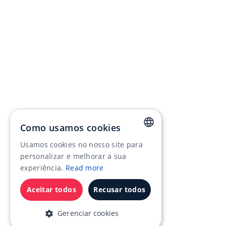
Como usamos cookies
Usamos cookies no nosso site para
ENGLISH
personalizar e melhorar a sua
RUSSIAN
experiência.
Read more
GERMAN
Aceitar todos
Recusar todos
FRENCH
Gerenciar cookies
SPANISH