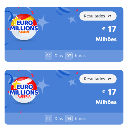
Resultados
17
€
Milhões
02
Dias
07
horas
Resultados
17
€
Milhões
02
Dias
04
horas