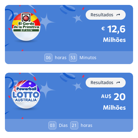
Resultados
12,6
€
Milhões
06
horas
53
Minutos
Resultados
20
AU$
Milhões
03
Dias
21
horas