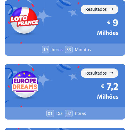
Resultados
9
€
Milhões
19
horas
53
Minutos
Resultados
7,2
€
Milhões
01
Dia
07
horas