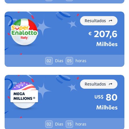
Resultados
207,6
€
Milhões
02
Dias
05
horas
Resultados
80
US$
Milhões
02
Dias
15
horas