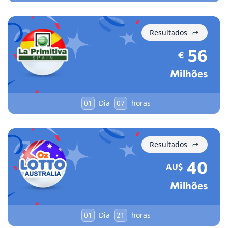
Resultados
56
€
Milhões
01
Dia
07
horas
Resultados
40
AU$
Milhões
01
Dia
21
horas