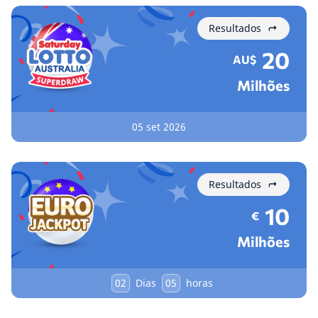
Resultados
20
AU$
Milhões
05 set 2026
Resultados
10
€
Milhões
02
Dias
05
horas