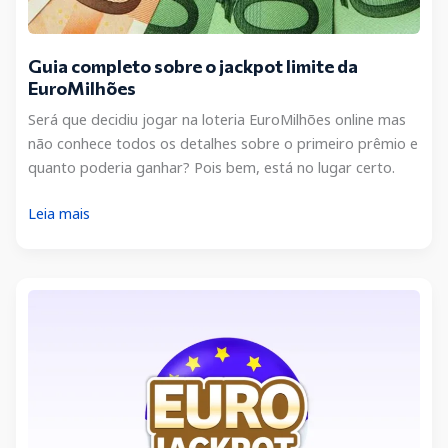
Guia completo sobre o jackpot limite da
EuroMilhões
Será que decidiu jogar na loteria EuroMilhões online mas
não conhece todos os detalhes sobre o primeiro prêmio e
quanto poderia ganhar? Pois bem, está no lugar certo.
Guia
Leia mais
completo
sobre
o
jackpot
limite
da
EuroMilhões