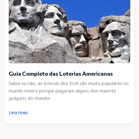
Guia Completo das Loterias Americanas
Sabia ou não, as loterias dos EUA são muito populares no
mundo inteiro porque pagaram alguns dos maiores
jackpots do mundo!
Guia
Leia mais
Completo
das
Loterias