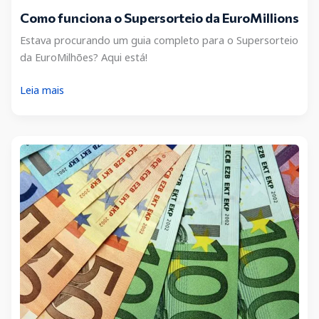
Como funciona o Supersorteio da EuroMillions
Estava procurando um guia completo para o Supersorteio
da EuroMilhões? Aqui está!
Como
Leia mais
funciona
o
Supersorteio
da
EuroMillions