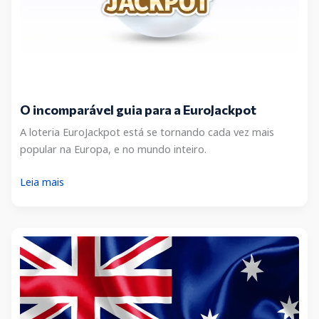
O incomparável guia para a EuroJackpot
A loteria EuroJackpot está se tornando cada vez mais
popular na Europa, e no mundo inteiro.
O
Leia mais
incomparável
guia
para
a
EuroJackpot