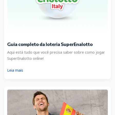
Guia completo da loteria SuperEnalotto
Aqui está tudo que você precisa saber sobre como jogar
SuperEnalotto online!
Guia
Leia mais
completo
da
loteria
SuperEnalotto