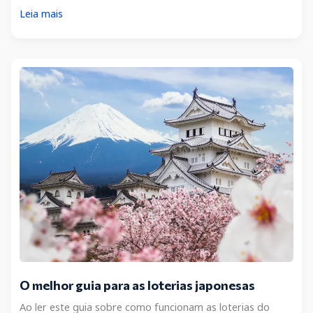
Melhor
Leia mais
guia
das
loterias
sul-
africanas
O melhor guia para as loterias japonesas
Ao ler este guia sobre como funcionam as loterias do