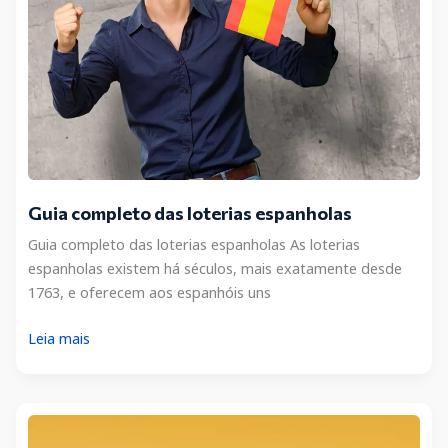
Guia completo das loterias espanholas
Guia completo das loterias espanholas As loterias
espanholas existem há séculos, mais exatamente desde
1763, e oferecem aos espanhóis uns
Guia
Leia mais
completo
das
loterias
espanholas