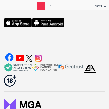
Americanas
1
2
Next
→