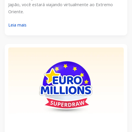
Japão, você estará viajando virtualmente ao Extremo
Oriente.
O
Leia mais
melhor
guia
para
as
loterias
japonesas