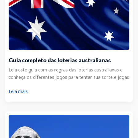
Guia completo das loterias australianas
Leia este guia com as regras das loterias australianas e
conheça os diferentes jogos para tentar sua sorte e jogar.
Guia
Leia mais
completo
das
loterias
australianas