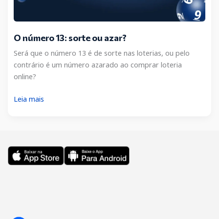
O número 13: sorte ou azar?
Será que o número 13 é de sorte nas loterias, ou pelo
contrário é um número azarado ao comprar loteria
online?
O
Leia mais
número
13:
sorte
ou
azar?