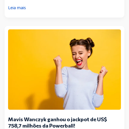
Da
Leia mais
pobreza
à
riqueza
–
ganhadores
de
loteria
Mavis Wanczyk ganhou o jackpot de US$
758,7 milhões da Powerball!