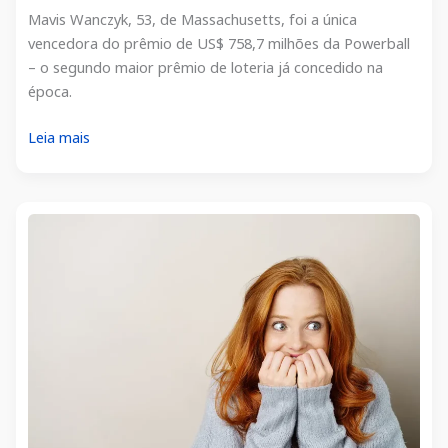
Mavis Wanczyk, 53, de Massachusetts, foi a única
vencedora do prêmio de US$ 758,7 milhões da Powerball
– o segundo maior prêmio de loteria já concedido na
época.
Mavis
Leia mais
Wanczyk
ganhou
o
jackpot
de
US$
758,7
milhões
da
Powerball!