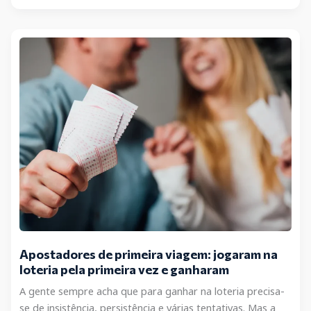
de
ganhadores
de
loterias
e
coincidências
incríveis
Apostadores de primeira viagem: jogaram na
loteria pela primeira vez e ganharam
A gente sempre acha que para ganhar na loteria precisa-
se de insistência, persistência e várias tentativas. Mas a