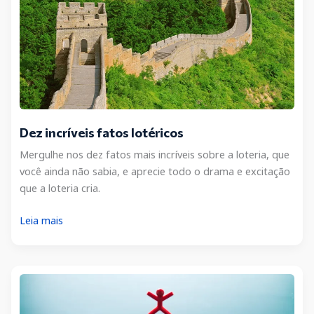
Dez incríveis fatos lotéricos
Mergulhe nos dez fatos mais incríveis sobre a loteria, que
você ainda não sabia, e aprecie todo o drama e excitação
que a loteria cria.
Dez
Leia mais
incríveis
fatos
lotéricos