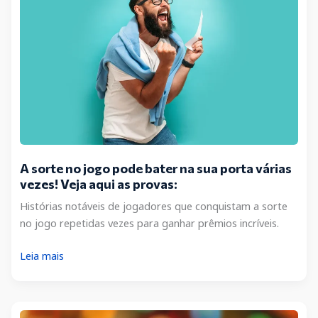
A sorte no jogo pode bater na sua porta várias
vezes! Veja aqui as provas:
Histórias notáveis de jogadores que conquistam a sorte
no jogo repetidas vezes para ganhar prêmios incríveis.
A
Leia mais
sorte
no
jogo