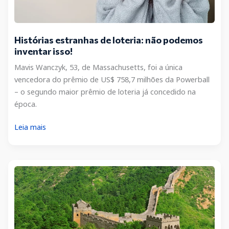
Histórias estranhas de loteria: não podemos
inventar isso!
Mavis Wanczyk, 53, de Massachusetts, foi a única
vencedora do prêmio de US$ 758,7 milhões da Powerball
– o segundo maior prêmio de loteria já concedido na
época.
Histórias
Leia mais
estranhas
de
loteria:
não
podemos
inventar
isso!