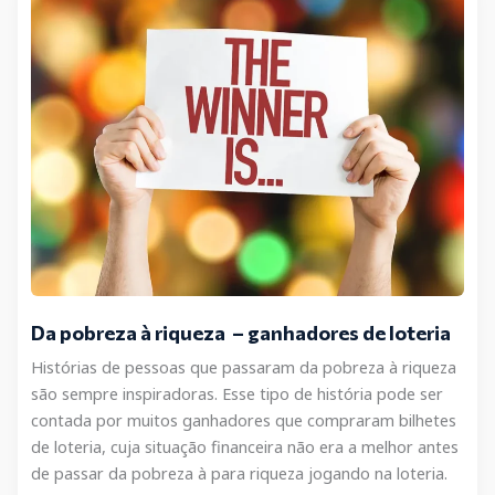
pode
bater
na
sua
porta
várias
vezes!
Veja
aqui
as
provas:
Da pobreza à riqueza – ganhadores de loteria
Histórias de pessoas que passaram da pobreza à riqueza
são sempre inspiradoras. Esse tipo de história pode ser
contada por muitos ganhadores que compraram bilhetes
de loteria, cuja situação financeira não era a melhor antes
de passar da pobreza à para riqueza jogando na loteria.