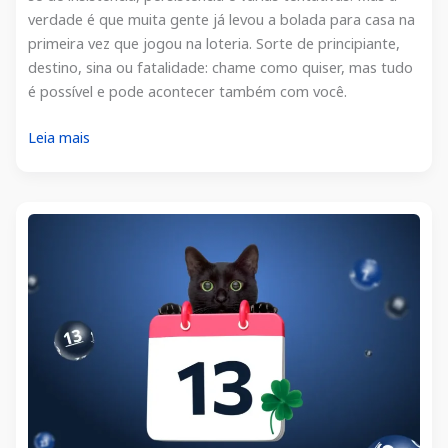
verdade é que muita gente já levou a bolada para casa na
primeira vez que jogou na loteria. Sorte de principiante,
destino, sina ou fatalidade: chame como quiser, mas tudo
é possível e pode acontecer também com você.
Apostadores
Leia mais
de
primeira
viagem:
jogaram
na
loteria
pela
primeira
vez
e
ganharam