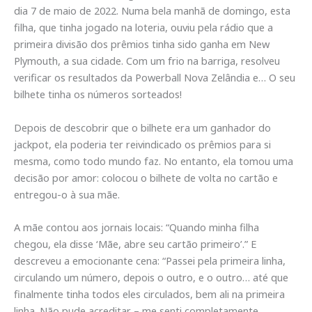
dia 7 de maio de 2022. Numa bela manhã de domingo, esta
filha, que tinha jogado na loteria, ouviu pela rádio que a
primeira divisão dos prêmios tinha sido ganha em New
Plymouth, a sua cidade. Com um frio na barriga, resolveu
verificar os resultados da Powerball Nova Zelândia e… O seu
bilhete tinha os números sorteados!
Depois de descobrir que o bilhete era um ganhador do
jackpot, ela poderia ter reivindicado os prêmios para si
mesma, como todo mundo faz. No entanto, ela tomou uma
decisão por amor: colocou o bilhete de volta no cartão e
entregou-o à sua mãe.
A mãe contou aos jornais locais: “Quando minha filha
chegou, ela disse ‘Mãe, abre seu cartão primeiro’.” E
descreveu a emocionante cena: “Passei pela primeira linha,
circulando um número, depois o outro, e o outro… até que
finalmente tinha todos eles circulados, bem ali na primeira
linha. Não pude acreditar – me senti completamente