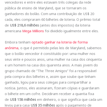
vencedores e entre eles estavam três colegas da rede
pública de ensino de Maryland, que se tornaram os
ganhadores do bolão. Com uma contribuição de US$ 20
cada, eles compraram 60 bilhetes de loteria. O prêmio total
de
US$ 218,6 milhões
(antes dos impostos) da loteria
americana
Mega Millions
foi dividido igualmente entre eles.
Embora tenham
optado ganhar na loteria de forma
anônima
, o que é permitido pelas leis de Maryland, sabemos
que o bolão vencedor é constituído por: uma mulher nos
seus vinte e poucos anos, uma mulher na casa dos cinquenta
e um homem na casa dos quarenta anos. A mais jovem do
grupo chamado de “The Three Amigos” foi a responsável
pela compra dos bilhetes e, assim que soube que tinham
ganhado, ligou para seus colegas para compartilhar a
notícia. Juntos, eles assinaram, fizeram cópias e guardaram
o bilhete em um cofre. Decidiram receber a quantia fixa
de
US$ 158 milhões
em dinheiro, o que significa que cada um
levou para casa
US$ 35 milhões
após o pagamento de