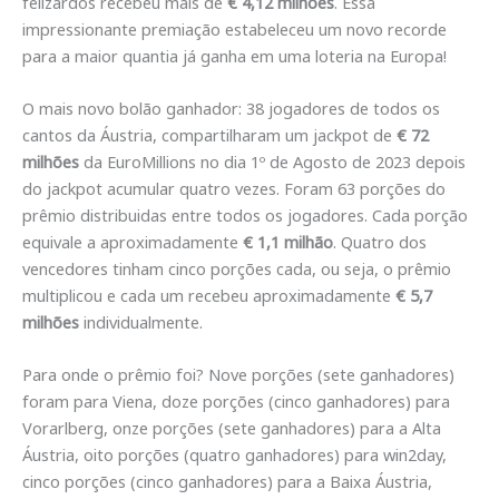
felizardos recebeu mais de
€ 4,12 milhões
. Essa
impressionante premiação estabeleceu um novo recorde
para a maior quantia já ganha em uma loteria na Europa!
O mais novo bolão ganhador: 38 jogadores de todos os
cantos da Áustria, compartilharam um jackpot de
€ 72
milhões
da EuroMillions no dia 1º de Agosto de 2023 depois
do jackpot acumular quatro vezes. Foram 63 porções do
prêmio distribuidas entre todos os jogadores. Cada porção
equivale a aproximadamente
€ 1,1 milhão
. Quatro dos
vencedores tinham cinco porções cada, ou seja, o prêmio
multiplicou e cada um recebeu aproximadamente
€ 5,7
milhões
individualmente.
Para onde o prêmio foi? Nove porções (sete ganhadores)
foram para Viena, doze porções (cinco ganhadores) para
Vorarlberg, onze porções (sete ganhadores) para a Alta
Áustria, oito porções (quatro ganhadores) para win2day,
cinco porções (cinco ganhadores) para a Baixa Áustria,