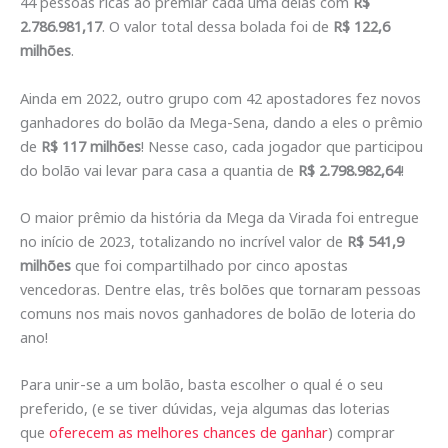
44 pessoas ricas ao premiar cada uma delas com
R$
2.786.981,17
. O valor total dessa bolada foi de
R$ 122,6
milhões
.
Ainda em 2022, outro grupo com 42 apostadores fez novos
ganhadores do bolão da Mega-Sena, dando a eles o prêmio
de
R$ 117 milhões
! Nesse caso, cada jogador que participou
do bolão vai levar para casa a quantia de
R$ 2.798.982,64
!
O maior prêmio da história da Mega da Virada foi entregue
no início de 2023, totalizando no incrível valor de
R$ 541,9
milhões
que foi compartilhado por cinco apostas
vencedoras. Dentre elas, três bolões que tornaram pessoas
comuns nos mais novos ganhadores de bolão de loteria do
ano!
Para unir-se a um bolão, basta escolher o qual é o seu
preferido, (e se tiver dúvidas, veja algumas das loterias
que
oferecem as melhores chances de ganhar
) comprar