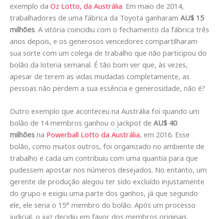
exemplo da
Oz Lotto, da Austrália
. Em maio de 2014,
trabalhadores de uma fábrica da Toyota ganharam
AU$ 15
milhões
. A vitória coincidiu com o fechamento da fábrica três
anos depois, e os generosos vencedores compartilharam
sua sorte com um colega de trabalho que não participou do
bolão da loteria semanal. É tão bom ver que, às vezes,
apesar de terem as vidas mudadas completamente, as
pessoas não perdem a sua essência e generosidade, não é?
Outro exemplo que aconteceu na Austrália foi quando um
bolão de 14 membros ganhou o jackpot de
AU$ 40
milhões
na
Powerball Lotto da Austrália
, em 2016. Esse
bolão, como muitos outros, foi organizado no ambiente de
trabalho e cada um contribuiu com uma quantia para que
pudessem apostar nos números desejados. No entanto, um
gerente de produção alegou ter sido excluído injustamente
do grupo e exigiu uma parte dos ganhos, já que segundo
ele, ele seria o 15° membro do bolão. Após um processo
judicial, o juiz decidiu em favor dos membros originais,