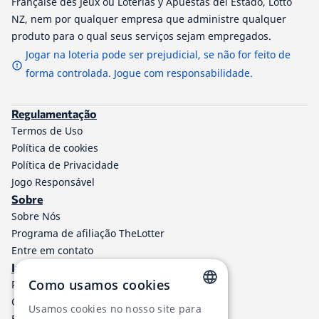
Française des Jeux ou Loterías y Apuestas del Estado, Lotto
NZ, nem por qualquer empresa que administre qualquer
produto para o qual seus serviços sejam empregados.
Jogar na loteria pode ser prejudicial, se não for feito de
forma controlada. Jogue com responsabilidade.
Regulamentação
Termos de Uso
Política de cookies
Política de Privacidade
Jogo Responsável
Sobre
Sobre Nós
Programa de afiliação TheLotter
Entre em contato
Informações
Como usamos cookies
Resultados de Loteria
Central de ajuda
Usamos cookies no nosso site para
ENGLISH
Formas de pagamento