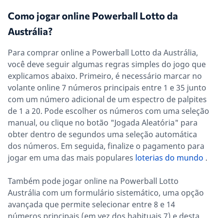
Como jogar online Powerball Lotto da
Austrália?
Para comprar online a Powerball Lotto da Austrália,
você deve seguir algumas regras simples do jogo que
explicamos abaixo. Primeiro, é necessário marcar no
volante online 7 números principais entre 1 e 35 junto
com um número adicional de um espectro de palpites
de 1 a 20. Pode escolher os números com uma seleção
manual, ou clique no botão "Jogada Aleatória" para
obter dentro de segundos uma seleção automática
dos números. Em seguida, finalize o pagamento para
jogar em uma das mais populares
loterias do mundo
.
Também pode jogar online na Powerball Lotto
Austrália com um formulário sistemático, uma opção
avançada que permite selecionar entre 8 e 14
números principais (em vez dos habituais 7) e desta