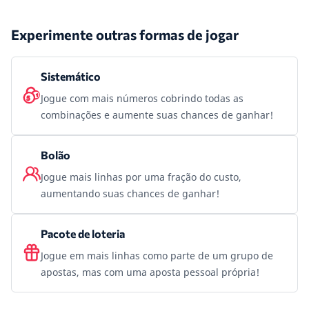
Experimente outras formas de jogar
Sistemático
Jogue com mais números cobrindo todas as
combinações e aumente suas chances de ganhar!
Bolão
Jogue mais linhas por uma fração do custo,
aumentando suas chances de ganhar!
Pacote de loteria
Jogue em mais linhas como parte de um grupo de
apostas, mas com uma aposta pessoal própria!