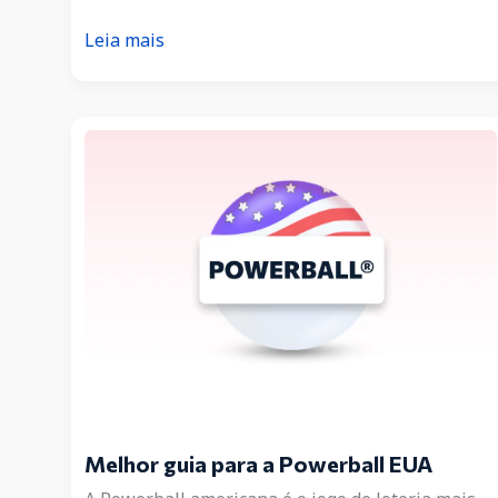
Aumentar
Leia mais
as
chances
de
ganhar
na
Powerball
Melhor guia para a Powerball EUA