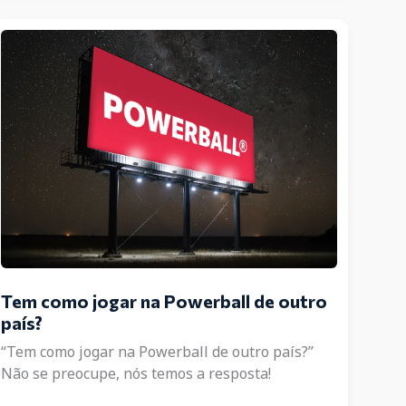
multiplicador
Power
Play
da
Powerball?
Tem como jogar na Powerball de outro
país?
“Tem como jogar na Powerball de outro país?”
Não se preocupe, nós temos a resposta!