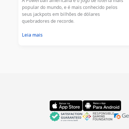
A Powerball americana é o jogo de loteria mais
popular do mundo, e é mais conhecido pelos
seus jackpots em bilhões de dólares
quebradores de recorde.
Melhor
Leia mais
guia
para
a
Powerball
EUA