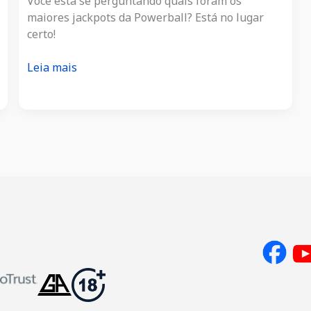
Você está se perguntando quais foram os
maiores jackpots da Powerball? Está no lugar
certo!
Top
Leia mais
10
maiores
jackpots
da
Powerball