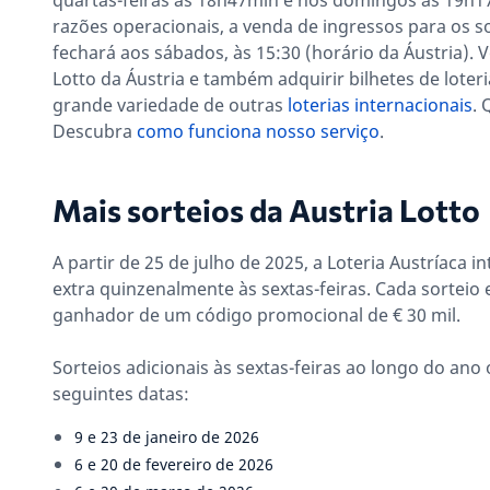
quartas-feiras às 18h47min e nos domingos às 19h17
razões operacionais, a venda de ingressos para os 
fechará aos sábados, às 15:30 (horário da Áustria). 
Lotto da Áustria e também adquirir bilhetes de loter
grande variedade de outras
loterias internacionais
. 
Descubra
como funciona nosso serviço
.
Mais sorteios da Austria Lotto
A partir de 25 de julho de 2025, a Loteria Austríaca 
extra quinzenalmente às sextas-feiras. Cada sorteio 
ganhador de um código promocional de € 30 mil.
Sorteios adicionais às sextas-feiras ao longo do ano
seguintes datas:
9 e 23 de janeiro de 2026
6 e 20 de fevereiro de 2026