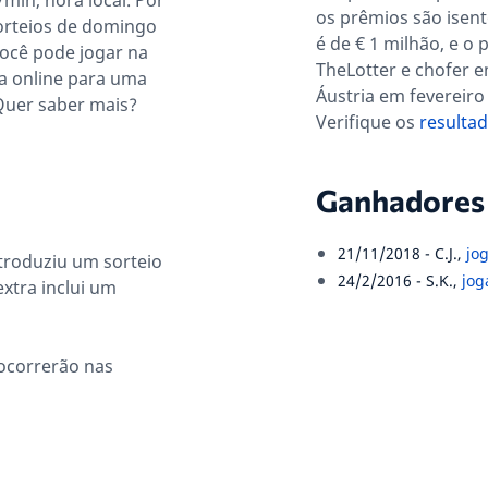
min, hora local. Por
os prêmios são isent
sorteios de domingo
é de € 1 milhão, e o
Você pode jogar na
TheLotter e chofer 
ia online para uma
Áustria em fevereiro
Quer saber mais?
Verifique os
resultad
Ganhadores 
21/11/2018 - C.J.,
jo
introduziu um sorteio
24/2/2016 - S.K.,
jog
extra inclui um
 ocorrerão nas