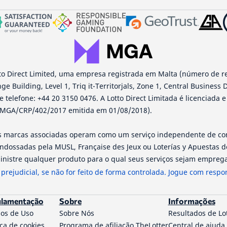
otto Direct Limited, uma empresa registrada em Malta (número de r
e Building, Level 1, Triq it-Territorjals, Zone 1, Central Business D
e telefone: +44 20 3150 0476. A Lotto Direct Limitada é licenciada 
: MGA/CRP/402/2017 emitida em 01/08/2018).
uas marcas associadas operam como um serviço independente de com
ndossadas pela MUSL, Française des Jeux ou Loterías y Apuestas de
nistre qualquer produto para o qual seus serviços sejam empreg
 prejudicial, se não for feito de forma controlada. Jogue com respo
lamentação
Sobre
Informações
os de Uso
Sobre Nós
Resultados de Lo
ica de cookies
Programa de afiliação TheLotter
Central de ajuda