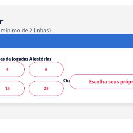
r
(mínimo de 2 linhas)
es de Jogadas Aleatórias
4
6
Ou
Escolha seus próp
15
25