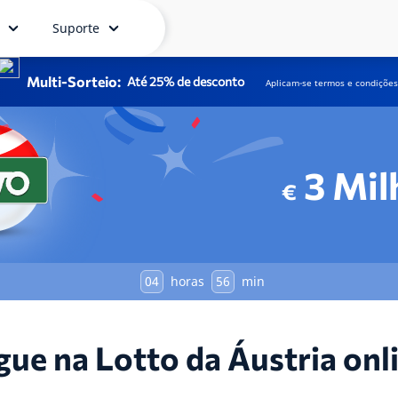
Suporte
Multi-Sorteio:
Até 25% de desconto
Aplicam-se termos e condições
3
Mil
€
04
horas
56
min
gue na Lotto da Áustria onl