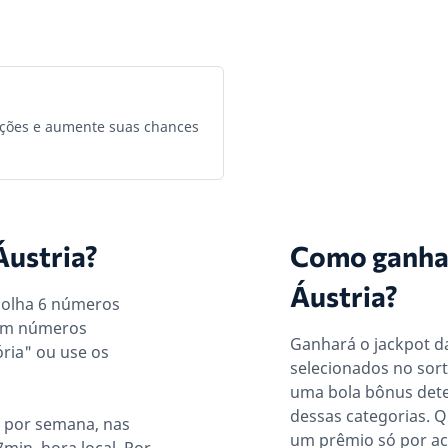
ções e aumente suas chances
Áustria?
Como ganhar
Áustria?
scolha 6 números
 com números
Ganhará o jackpot da
ria" ou use os
selecionados no sort
uma bola bônus det
dessas categorias. Q
s por semana, nas
um prêmio só por ac