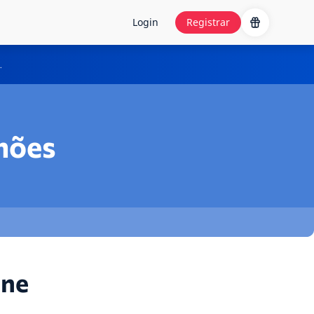
Login
Registrar
.
hões
ine