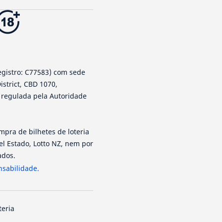
egistro: C77583) com sede
istrict, CBD 1070,
e regulada pela Autoridade
pra de bilhetes de loteria
l Estado, Lotto NZ, nem por
ados.
nsabilidade.
teria