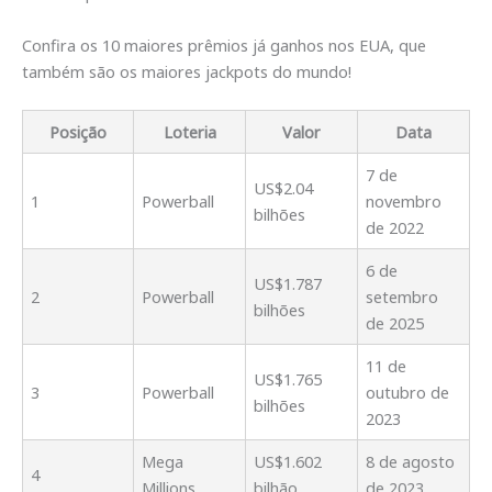
Confira os 10 maiores prêmios já ganhos nos EUA, que
também são os maiores jackpots do mundo!
Posição
Loteria
Valor
Data
7 de
US$2.04
1
Powerball
novembro
bilhões
de 2022
6 de
US$1.787
2
Powerball
setembro
bilhões
de 2025
11 de
US$1.765
3
Powerball
outubro de
bilhões
2023
Mega
US$1.602
8 de agosto
4
Millions
bilhão
de 2023