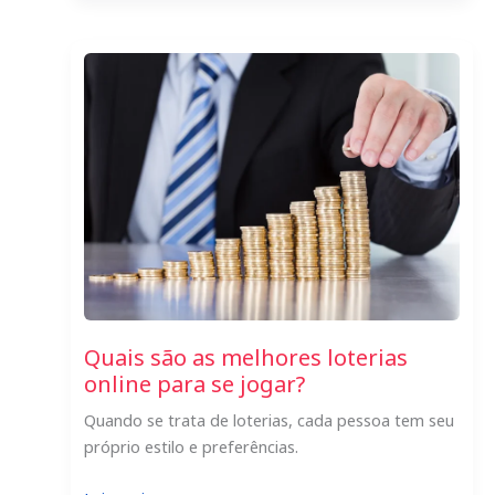
loteria
oferece
as
melhores
chances
de
ganhar?
Quais são as melhores loterias
online para se jogar?
Quando se trata de loterias, cada pessoa tem seu
próprio estilo e preferências.