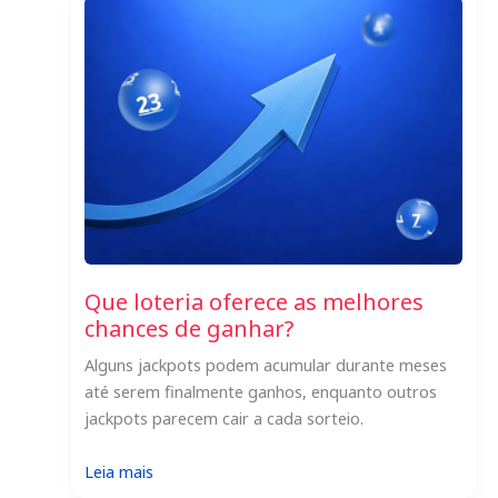
os
números
da
loteria
para
ter
mais
chances
de
ganhar!
Que loteria oferece as melhores
chances de ganhar?
Alguns jackpots podem acumular durante meses
até serem finalmente ganhos, enquanto outros
jackpots parecem cair a cada sorteio.
:
Leia mais
Que