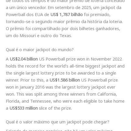
de todos os tempos e do maior prêmio de loteria concedido
a um único vencedor. Em setembro de 2025, um jackpot da
Powerball dos EUA de
US$ 1,787 bilhão
foi premiado,
tornando-se o segundo maior prêmio da história da loteria.
O prêmio foi compartilhado por dois bilhetes ganhadores,
um do Missouri e outro do Texas.
Qual é o maior jackpot do mundo?
A
US$2.04 billion
US Powerball prize won in November 2022
holds the record for the world’s all-time biggest jackpot and
the single largest lottery prize to be awarded to a single
winner. Prior to this, a
US$1.586 billion
US Powerball prize
won in January 2016 was the largest lottery jackpot ever
won. This was split among three winners from California,
Florida, and Tennessee, who were each eligible to take home
a
US$533 million
slice of the prize.
Qual é o valor máximo que um jackpot pode chegar?
Falando de maneira genérica, não há um valor máximo.