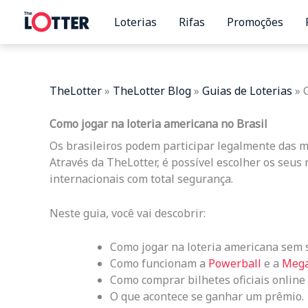
Skip
Loterias
Rifas
Promoções
to
content
TheLotter
»
TheLotter Blog
»
Guias de Loterias
»
Como jogar na loteria americana no Brasil
Os brasileiros podem participar legalmente das ma
Através da TheLotter, é possível escolher os seus
internacionais com total segurança.
Neste guia, você vai descobrir:
Como jogar na loteria americana sem s
Como funcionam a
Powerball
e a
Mega
Como comprar bilhetes oficiais online 
O que acontece se ganhar um prêmio.