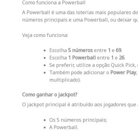
Como funciona a Powerball
A Powerball é uma das loterias mais populares dos 
números principais e uma Powerball, ou deixar q
Veja como funciona:
Escolha
5 números
entre
1
e
69
.
Escolha
1 Powerball
entre
1
e
26
.
Se preferir, utilize a opção Quick Pi
Também pode adicionar o
Power Play
multiplicado).
Como ganhar o jackpot?
O jackpot principal é atribuído aos jogadores que
Os 5 números principais;
A Powerball.