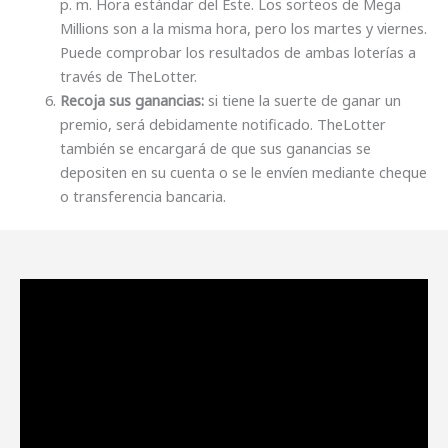
p. m. Hora estándar del Este. Los sorteos de Mega
Millions son a la misma hora, pero los martes y viernes.
Puede comprobar los resultados de ambas loterías a
través de TheLotter.
Recoja sus ganancias:
si tiene la suerte de ganar un
premio, será debidamente notificado. TheLotter
también se encargará de que sus ganancias se
depositen en su cuenta o se le envíen mediante cheque
o transferencia bancaria.