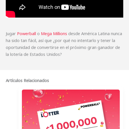
Jugar
Powerball
o
Mega Millions
desde América Latina nunca
ha sido tan fácil, así que ¿por qué no intentarlo y tener la
oportunidad de convertirse en el próximo gran ganador de
la lotería de Estados Unidos?
Artículos Relacionados