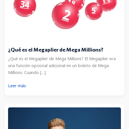
¿Qué es el Megaplier de Mega Millions?
¿Qué es el Megaplier de Mega Millions? El Megaplier era
una función opcional adicional en un boleto de Mega
Millions. Cuando […]
¿Qué
Leer más
es
el
Megaplier
de
Mega
Millions?