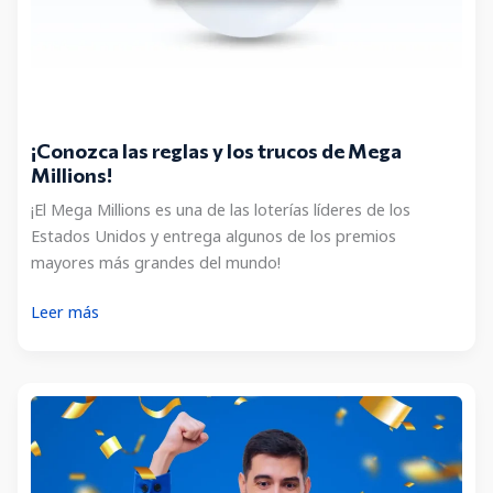
¡Conozca las reglas y los trucos de Mega
Millions!
¡El Mega Millions es una de las loterías líderes de los
Estados Unidos y entrega algunos de los premios
mayores más grandes del mundo!
¡Conozca
Leer más
las
reglas
y
los
trucos
de