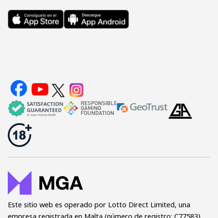
más
grandes
de
Mega
Millions
de
la
historia
Este sitio web es operado por Lotto Direct Limited, una
empresa registrada en Malta (número de registro: C77583)