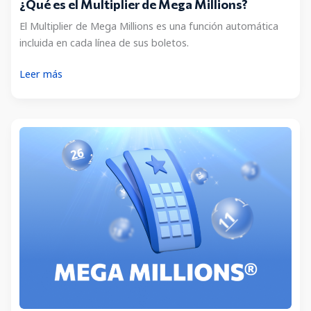
¿Qué es el Multiplier de Mega Millions?
El Multiplier de Mega Millions es una función automática
incluida en cada línea de sus boletos.
¿Qué
Leer más
es
el
Multiplier
de
Mega
Millions?