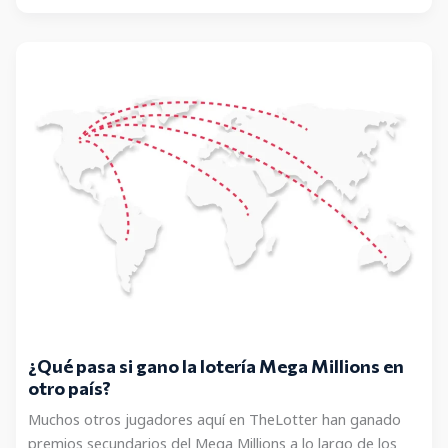
paga
el
Mega
Millions,
en
efectivo
o
en
anualidades?
¿Qué pasa si gano la lotería Mega Millions en
otro país?
Muchos otros jugadores aquí en TheLotter han ganado
premios secundarios del Mega Millions a lo largo de los