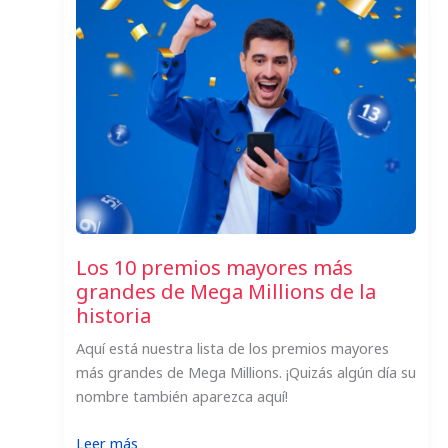
Los 10 premios mayores más
grandes de Mega Millions de la
historia
Aquí está nuestra lista de los premios mayores
más grandes de Mega Millions. ¡Quizás algún día su
nombre también aparezca aquí!
:
Leer más