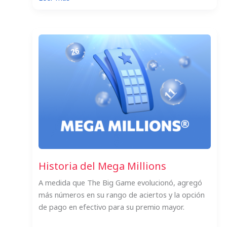
Los
10
premios
mayores
más
grandes
de
Mega
Millions
de
la
historia
Historia del Mega Millions
A medida que The Big Game evolucionó, agregó
más números en su rango de aciertos y la opción
de pago en efectivo para su premio mayor.