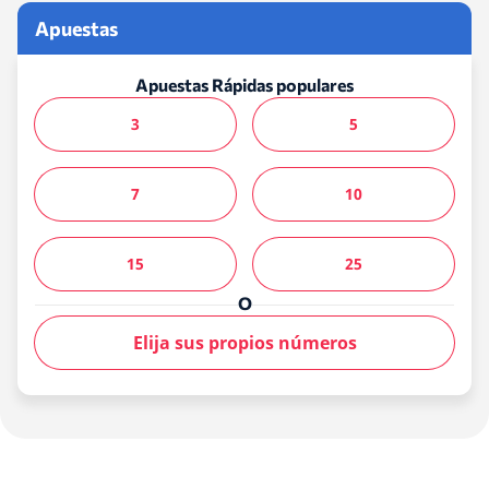
Apuestas
Apuestas Rápidas populares
3
5
7
10
15
25
O
Elija sus propios números