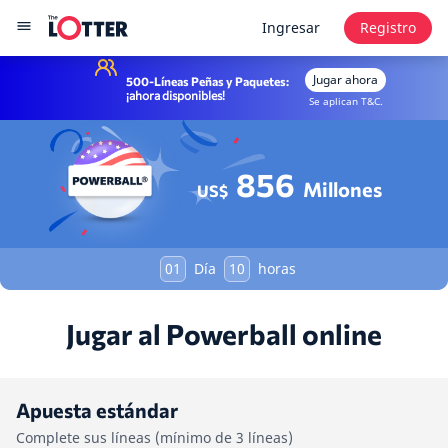
Ingresar
Registro
Jugar ahora
500-Líneas Peñas y Paquetes:
¡ahora disponibles!
Se aplican T&C.
856
Millones
US$
01
Día
10
horas
Jugar al Powerball online
Apuesta estándar
Complete sus líneas (mínimo de 3 líneas)