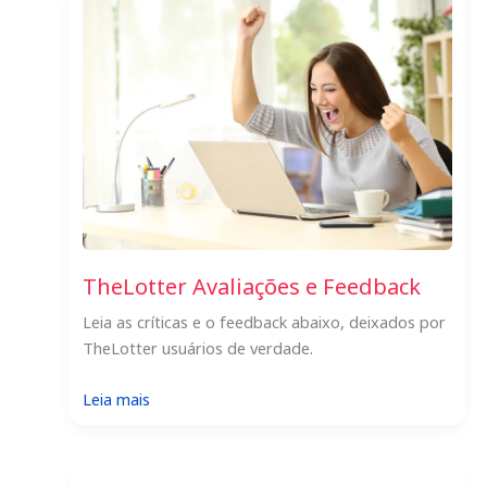
na
loteria
de
forma
anônima?
TheLotter Avaliações e Feedback
Leia as críticas e o feedback abaixo, deixados por
TheLotter usuários de verdade.
:
Leia mais
TheLotter
Avaliações
e