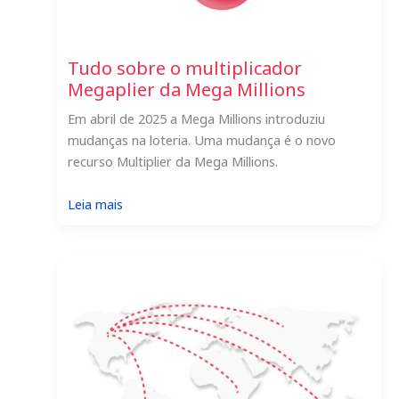
Tudo sobre o multiplicador
Megaplier da Mega Millions
Em abril de 2025 a Mega Millions introduziu
mudanças na loteria. Uma mudança é o novo
recurso Multiplier da Mega Millions.
:
Leia mais
Tudo
sobre
o
multiplicador
Megaplier
da
Mega
Millions