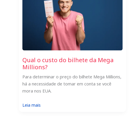
sendo
estrangeiro?
Qual o custo do bilhete da Mega
Millions?
Para determinar o preço do bilhete Mega Millions,
há a necessidade de tomar em conta se você
mora nos EUA.
:
Leia mais
Qual
o
custo