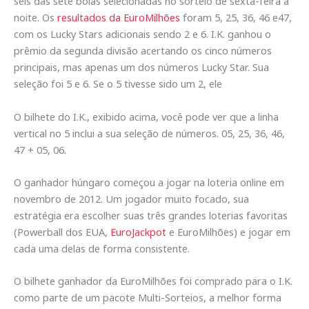
seis das sete bolas selecionadas no sorteio de sexta-feira à
noite. Os
resultados da EuroMilhões
foram 5, 25, 36, 46 e47,
com os Lucky Stars adicionais sendo 2 e 6. I.K. ganhou o
prêmio da segunda divisão acertando os cinco números
principais, mas apenas um dos números Lucky Star. Sua
seleção foi 5 e 6. Se o 5 tivesse sido um 2, ele
O bilhete do I.K., exibido acima, você pode ver que a linha
vertical no 5 inclui a sua seleção de números. 05, 25, 36, 46,
47 + 05, 06.
O ganhador húngaro começou a jogar na loteria online em
novembro de 2012. Um jogador muito focado, sua
estratégia era escolher suas três grandes loterias favoritas
(Powerball dos EUA,
EuroJackpot
e EuroMilhões) e jogar em
cada uma delas de forma consistente.
O bilhete ganhador da EuroMilhões foi comprado para o I.K.
como parte de um pacote Multi-Sorteios, a melhor forma