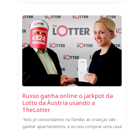
Suíço
ganha
€
20.775,64
na
SuperEnalotto,
antes
de
se
tornar
pai!
Russo ganha online o jackpot da
Lotto da Áustria usando a
TheLotter
“Nós já concordamos na família: as crianças vão
ganhar apartamentos, e eu vou comprar uma casa