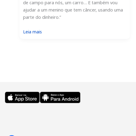
de campo para nós, um carro… E também vou
ajudar a um menino que tem câncer, usando uma
parte do dinheiro.”
:
Leia mais
Russo
ganha
online
o
jackpot
da
Lotto
da
Áustria
usando
a
TheLotter