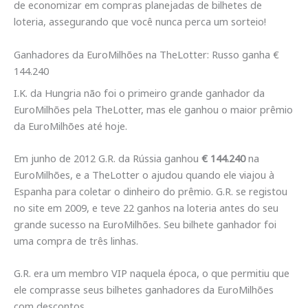
de economizar em compras planejadas de bilhetes de
loteria, assegurando que você nunca perca um sorteio!
Ganhadores da EuroMilhões na TheLotter: Russo ganha €
144.240
I.K. da Hungria não foi o primeiro grande ganhador da
EuroMilhões pela TheLotter, mas ele ganhou o maior prêmio
da EuroMilhões até hoje.
Em junho de 2012 G.R. da Rússia ganhou
€ 144.240
na
EuroMilhões, e a TheLotter o ajudou quando ele viajou à
Espanha para coletar o dinheiro do prêmio. G.R. se registou
no site em 2009, e teve 22 ganhos na loteria antes do seu
grande sucesso na EuroMilhões. Seu bilhete ganhador foi
uma compra de três linhas.
G.R. era um membro VIP naquela época, o que permitiu que
ele comprasse seus bilhetes ganhadores da EuroMilhões
com descontos.