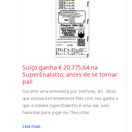
o
jackpot
online
com
a
TheLotter
Suíço ganha € 20.775,64 na
SuperEnalotto, antes de se tornar
pai!
Durante uma entrevista por telefone, B.C. disse
que estava extremamente feliz com seu ganho e
que a italiana SuperEnalotto é uma das suas
favoritas para jogar na TheLotter.
:
Leia mais