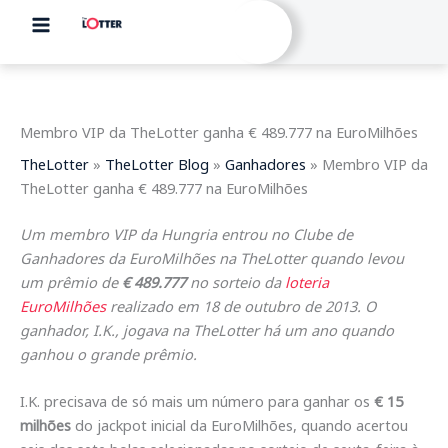
Skip
to
content
Membro VIP da TheLotter ganha € 489.777 na EuroMilhões
TheLotter
»
TheLotter Blog
»
Ganhadores
»
Membro VIP da
TheLotter ganha € 489.777 na EuroMilhões
Um membro VIP da Hungria entrou no Clube de
Ganhadores da EuroMilhões na TheLotter quando levou
um prêmio de
€ 489.777
no sorteio da
loteria
EuroMilhões
realizado em 18 de outubro de 2013. O
ganhador, I.K., jogava na TheLotter há um ano quando
ganhou o grande prêmio.
I.K. precisava de só mais um número para ganhar os
€ 15
milhões
do jackpot inicial da EuroMilhões, quando acertou