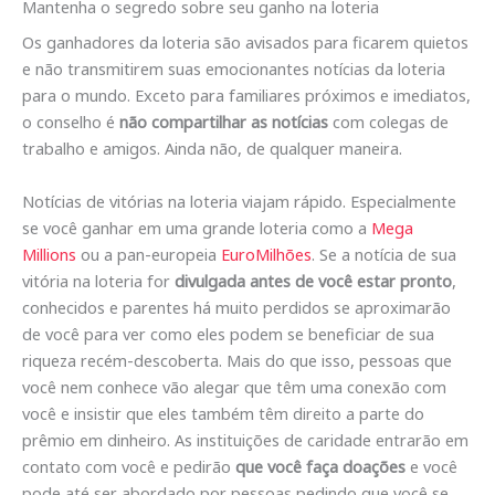
Mantenha o segredo sobre seu ganho na loteria
Os ganhadores da loteria são avisados ​​para ficarem quietos
e não transmitirem suas emocionantes notícias da loteria
para o mundo. Exceto para familiares próximos e imediatos,
o conselho é
não compartilhar as notícias
com colegas de
trabalho e amigos. Ainda não, de qualquer maneira.
Notícias de vitórias na loteria viajam rápido. Especialmente
se você ganhar em uma grande loteria como a
Mega
Millions
ou a pan-europeia
EuroMilhões
. Se a notícia de sua
vitória na loteria for
divulgada antes de você estar pronto
,
conhecidos e parentes há muito perdidos se aproximarão
de você para ver como eles podem se beneficiar de sua
riqueza recém-descoberta. Mais do que isso, pessoas que
você nem conhece vão alegar que têm uma conexão com
você e insistir que eles também têm direito a parte do
prêmio em dinheiro. As instituições de caridade entrarão em
contato com você e pedirão
que você faça doações
e você
pode até ser abordado por pessoas pedindo que você se