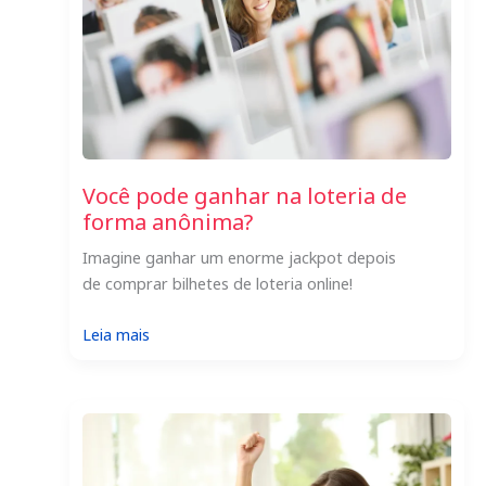
Você pode ganhar na loteria de
forma anônima?
Imagine ganhar um enorme jackpot depois
de comprar bilhetes de loteria online!
:
Leia mais
Você
pode
ganhar
na
loteria