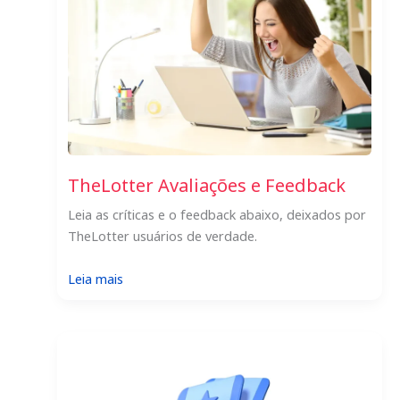
de
forma
anônima?
TheLotter Avaliações e Feedback
Leia as críticas e o feedback abaixo, deixados por
TheLotter usuários de verdade.
:
Leia mais
TheLotter
Avaliações
e
Feedback