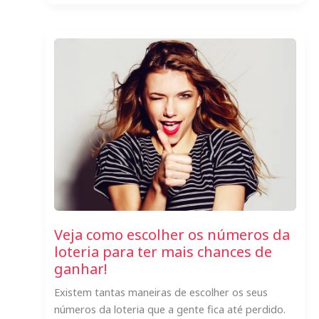
Vencedor
da
Lotto
Filipinas
leva
o
jackpot
online
com
a
TheLotter
Veja como escolher os números da
loteria para ter mais chances de
ganhar!
Existem tantas maneiras de escolher os seus
números da loteria que a gente fica até perdido.