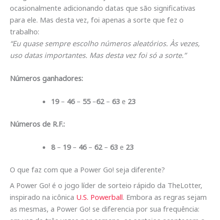
ocasionalmente adicionando datas que são significativas
para ele. Mas desta vez, foi apenas a sorte que fez o
trabalho:
“Eu quase sempre escolho números aleatórios. Às vezes,
uso datas importantes. Mas desta vez foi só a sorte.”
Números ganhadores:
19
–
46
–
55
–
62
–
63
e
23
Números de R.F.:
8
–
19
–
46
–
62
–
63
e
23
O que faz com que a Power Go! seja diferente?
A Power Go! é o jogo líder de sorteio rápido da TheLotter,
inspirado na icônica
U.S. Powerball
. Embora as regras sejam
as mesmas, a Power Go! se diferencia por sua frequência: