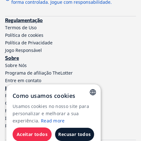
forma controlada. Jogue com responsabilidade.
Regulamentação
Termos de Uso
Política de cookies
Política de Privacidade
Jogo Responsável
Sobre
Sobre Nós
Programa de afiliação TheLotter
Entre em contato
Informações
Como usamos cookies
Resultados de Loteria
Central de ajuda
Usamos cookies no nosso site para
ENGLISH
Formas de pagamento
personalizar e melhorar a sua
Impostos loteria
RUSSIAN
experiência.
Read more
RSS
GERMAN
Aceitar todos
Recusar todos
FRENCH