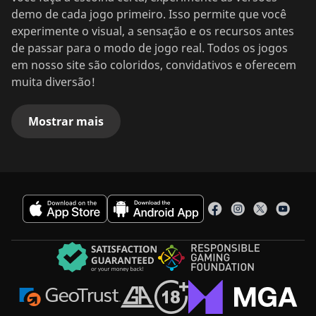
demo de cada jogo primeiro. Isso permite que você
experimente o visual, a sensação e os recursos antes
de passar para o modo de jogo real. Todos os jogos
em nosso site são coloridos, convidativos e oferecem
muita diversão!
Mostrar mais