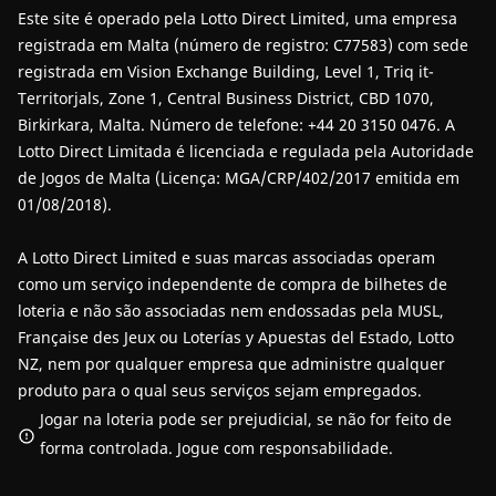
Este site é operado pela Lotto Direct Limited, uma empresa
registrada em Malta (número de registro: C77583) com sede
registrada em Vision Exchange Building, Level 1, Triq it-
Territorjals, Zone 1, Central Business District, CBD 1070,
Birkirkara, Malta. Número de telefone: +44 20 3150 0476. A
Lotto Direct Limitada é licenciada e regulada pela Autoridade
de Jogos de Malta (Licença: MGA/CRP/402/2017 emitida em
01/08/2018).
A Lotto Direct Limited e suas marcas associadas operam
como um serviço independente de compra de bilhetes de
loteria e não são associadas nem endossadas pela MUSL,
Française des Jeux ou Loterías y Apuestas del Estado, Lotto
NZ, nem por qualquer empresa que administre qualquer
produto para o qual seus serviços sejam empregados.
Jogar na loteria pode ser prejudicial, se não for feito de
forma controlada. Jogue com responsabilidade.