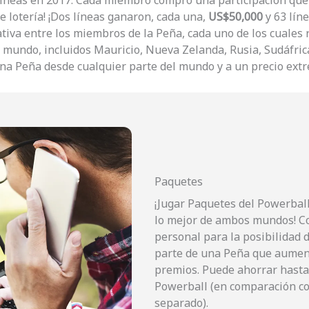
 líneas en 2017. Cada miembro compró una participación qu
e lotería! ¡Dos líneas ganaron, cada una,
US$50,000
y 63 lín
tiva entre los miembros de la Peña, cada uno de los cuales r
 mundo, incluidos Mauricio, Nueva Zelanda, Rusia, Sudáfric
 una Peña desde cualquier parte del mundo y a un precio ex
Paquetes
¡Jugar Paquetes del Powerbal
lo mejor de ambos mundos! Co
personal para la posibilidad 
parte de una Peña que aument
premios. Puede ahorrar hasta 
Powerball (en comparación co
separado).