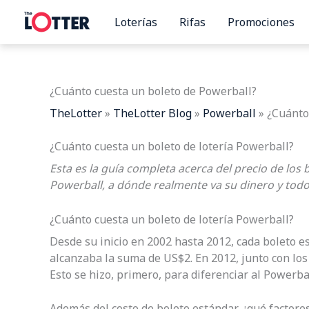
Ir
Loterías
Rifas
Promociones
al
contenido
¿Cuánto cuesta un boleto de Powerball?
TheLotter
»
TheLotter Blog
»
Powerball
»
¿Cuánto
¿Cuánto cuesta un boleto de lotería Powerball?
Esta es la guía completa acerca del precio de los
Powerball, a dónde realmente va su dinero y todo 
¿Cuánto cuesta un boleto de lotería Powerball?
Desde su inicio en 2002 hasta 2012, cada boleto e
alcanzaba la suma de US$2. En 2012, junto con los 
Esto se hizo, primero, para diferenciar al Powerb
Además del costo de boleto estándar, ¿qué factore