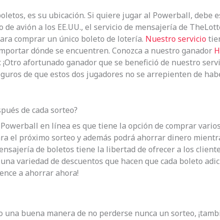
boletos, es su ubicación. Si quiere jugar al Powerball, debe
o de avión a los EE.UU., el servicio de mensajería de TheLot
ara comprar un único boleto de lotería.
Nuestro servicio
tie
n importar dónde se encuentren. Conozca a nuestro ganador
H
 ¡Otro afortunado ganador que se benefició de nuestro serv
eguros de que estos dos jugadores no se arrepienten de hab
pués de cada sorteo?
l Powerball en línea es que tiene la opción de comprar varios
a el próximo sorteo y además podrá ahorrar dinero mientra
mensajería de boletos tiene la libertad de ofrecer a los clie
n una variedad de descuentos que hacen que cada boleto adi
ience a ahorrar ahora!
olo una buena manera de no perderse nunca un sorteo, ¡tamb