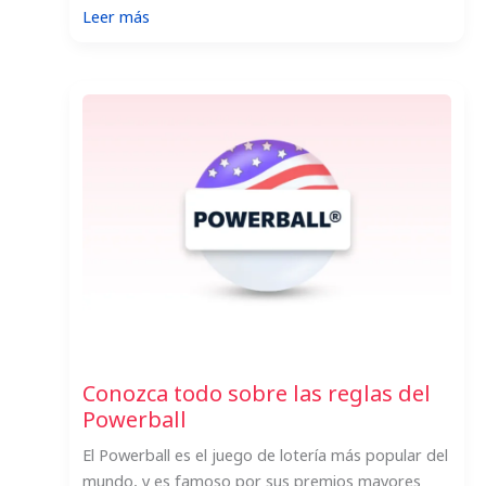
:
Leer más
Los
10
mayores
premios
del
Powerball
de
la
historia
Conozca todo sobre las reglas del
Powerball
El Powerball es el juego de lotería más popular del
mundo, y es famoso por sus premios mayores