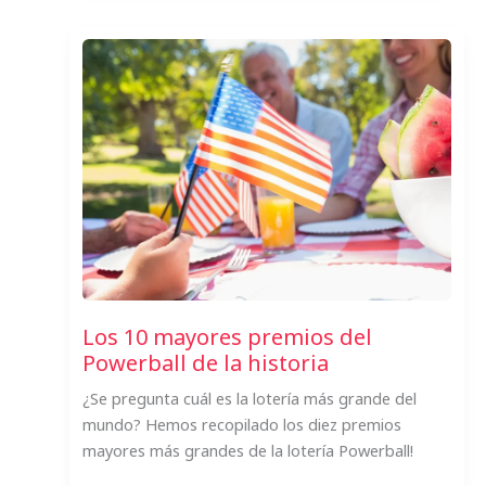
Millions
y
Powerball:
una
comparación
Los 10 mayores premios del
Powerball de la historia
¿Se pregunta cuál es la lotería más grande del
mundo? Hemos recopilado los diez premios
mayores más grandes de la lotería Powerball!