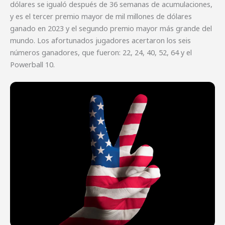
dólares se igualó después de 36 semanas de acumulaciones,
y es el tercer premio mayor de mil millones de dólares
ganado en 2023 y el segundo premio mayor más grande del
mundo. Los afortunados jugadores acertaron los seis
números ganadores, que fueron: 22, 24, 40, 52, 64 y el
Powerball 10.