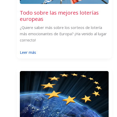
Todo sobre las mejores loterías
europeas
¿Quiere saber más sobre los sorteos de lotería
más emocionantes de Europa? ¡Ha venido al lugar
correcto!
:
Leer más
Todo
sobre
las
mejores
loterías
europeas