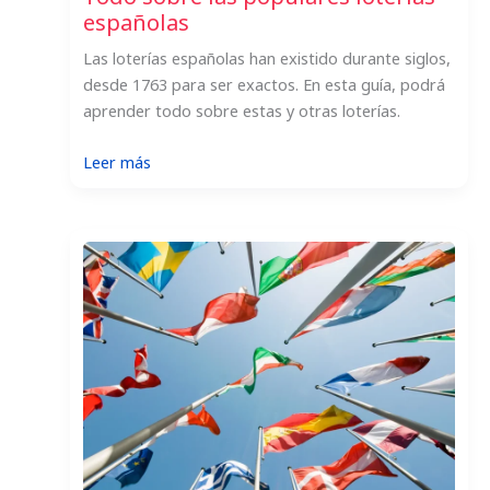
españolas
Las loterías españolas han existido durante siglos,
desde 1763 para ser exactos. En esta guía, podrá
aprender todo sobre estas y otras loterías.
:
Leer más
Todo
sobre
las
populares
loterías
españolas