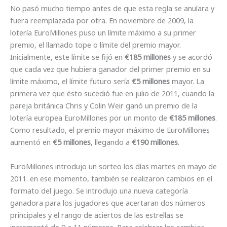
No pasó mucho tiempo antes de que esta regla se anulara y
fuera reemplazada por otra. En noviembre de 2009, la
lotería EuroMillones puso un límite máximo a su primer
premio, el llamado tope o límite del premio mayor.
Inicialmente, este límite se fijó en
€185 millones
y se acordó
que cada vez que hubiera ganador del primer premio en su
límite máximo, el límite futuro sería
€5 millones
mayor. La
primera vez que ésto sucedió fue en julio de 2011, cuando la
pareja británica Chris y Colin Weir ganó un premio de la
lotería europea EuroMillones por un monto de
€185 millones
.
Como resultado, el premio mayor máximo de EuroMillones
aumentó en
€5 millones
, llegando a
€190 millones
.
EuroMillones introdujo un sorteo los días martes en mayo de
2011. en ese momento, también se realizaron cambios en el
formato del juego. Se introdujo una nueva categoría
ganadora para los jugadores que acertaran dos números
principales y el rango de aciertos de las estrellas se
incrementó de 9 a 11 números. Para celebrar los cambios,