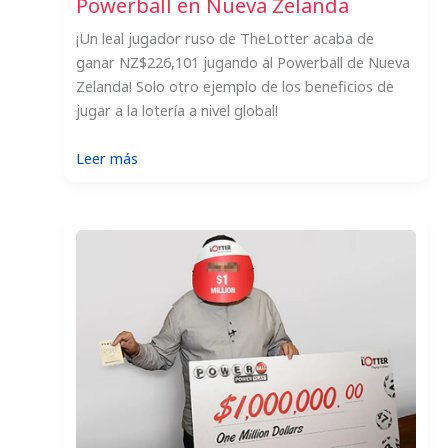
Powerball en Nueva Zelanda
¡Un leal jugador ruso de TheLotter acaba de
ganar NZ$226,101 jugando al Powerball de Nueva
Zelanda! Solo otro ejemplo de los beneficios de
jugar a la lotería a nivel global!
:
Leer más
Un
miembro
de
TheLotter
gana
el
Powerball
en
Nueva
Zelanda