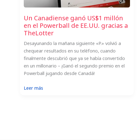
Un Canadiense ganó US$1 millón
en el Powerball de EE.UU. gracias a
TheLotter
Desayunando la mañana siguiente «P.» volvió a
chequear resultados en su teléfono, cuando
finalmente descubrió que ya se había convertido
en un millonario – ¡Ganó el segundo premio en el
Powerball jugando desde Canadá!
:
Leer más
Un
Canadiense
ganó
US$1
millón
en