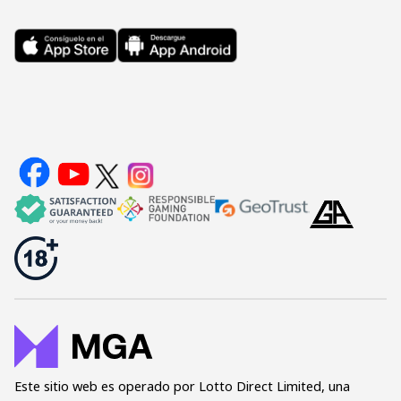
el
Powerball
de
EE.UU.
gracias
a
TheLotter
Este sitio web es operado por Lotto Direct Limited, una