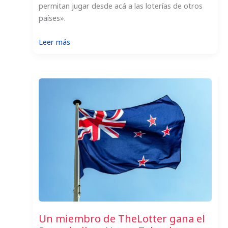
permitan jugar desde acá a las loterías de otros
países».
:
Leer más
Un
uruguayo
gana
US$1
millón
con
el
Powerball
de
EE.UU.
Un miembro de TheLotter gana el