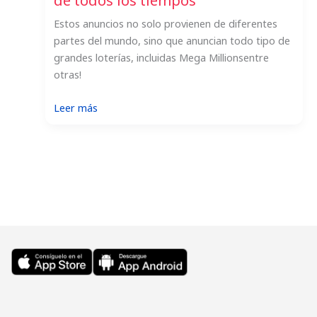
de todos los tiempos
Estos anuncios no solo provienen de diferentes
partes del mundo, sino que anuncian todo tipo de
grandes loterías, incluidas Mega Millionsentre
otras!
:
Leer más
Los
7
mejores
anuncios
de
lotería
de
todos
los
tiempos