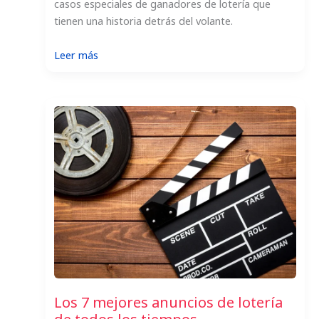
casos especiales de ganadores de lotería que
tienen una historia detrás del volante.
:
Leer más
Los
carros
que
manejan
los
ganadores
de
lotería
Los 7 mejores anuncios de lotería