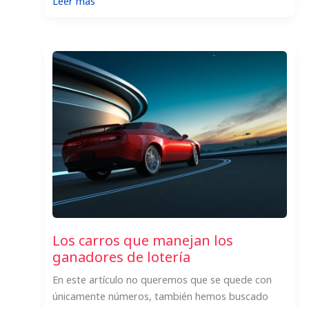
:
Leer más
Top
9
premios
de
lotería
no
reclamados
Los carros que manejan los
ganadores de lotería
En este artículo no queremos que se quede con
únicamente números, también hemos buscado