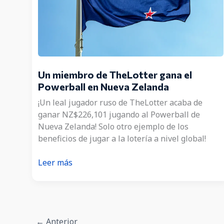
Un miembro de TheLotter gana el
Powerball en Nueva Zelanda
¡Un leal jugador ruso de TheLotter acaba de
ganar NZ$226,101 jugando al Powerball de
Nueva Zelanda! Solo otro ejemplo de los
beneficios de jugar a la lotería a nivel global!
Un
Leer más
miembro
de
TheLotter
gana
←
Anterior
el