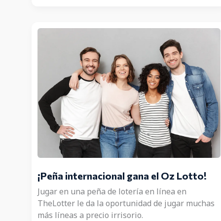
US$1
millón
con
el
Powerball
de
EE.UU.
¡Peña internacional gana el Oz Lotto!
Jugar en una peña de lotería en línea en
TheLotter le da la oportunidad de jugar muchas
más líneas a precio irrisorio.