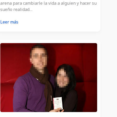
arena para cambiarle la vida a alguien y hacer su
sueño realidad…
Panamanian
Leer más
Wins
US$30
Million
Jackpot