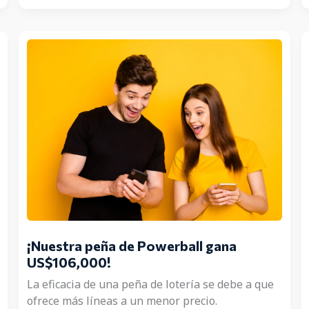
el
Premio
Mayor
del
Lotto
de
Austria
online
a
través
de
TheLotter
¡Nuestra peña de Powerball gana
US$106,000!
La eficacia de una peña de lotería se debe a que
ofrece más líneas a un menor precio.