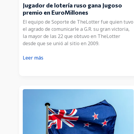
Jugador de lotería ruso gana Jugoso
premio en EuroMillones
El equipo de Soporte de TheLotter fue quien tuvo
el agrado de comunicarle a G.R. su gran victoria,
la mayor de las 22 que obtuvo en TheLotter
desde que se unió al sitio en 2009.
Jugador
Leer más
de
lotería
ruso
gana
Jugoso
premio
en
EuroMillones