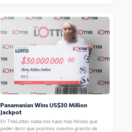
orgullo
a
su
ganador
de
los
US$6.4
millones!
Panamanian Wins US$30 Million
Jackpot
En TheLotter nada nos hace más felices que
poder decir que pusimos nuestro granito de