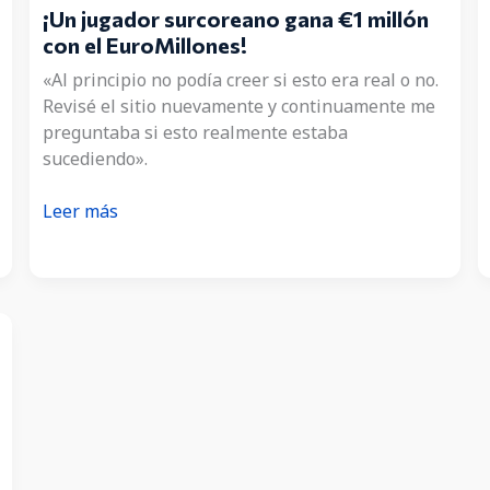
¡Un jugador surcoreano gana €1 millón
con el EuroMillones!
«Al principio no podía creer si esto era real o no.
Revisé el sitio nuevamente y continuamente me
preguntaba si esto realmente estaba
sucediendo».
¡Un
Leer más
jugador
surcoreano
gana
€1
millón
con
el
EuroMillones!