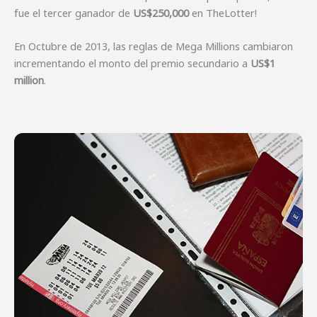
fue el tercer ganador de
US$250,000
en TheLotter!
En Octubre de 2013, las reglas de Mega Millions cambiaron
incrementando el monto del premio secundario a
US$1
million
.