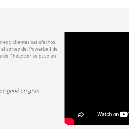
res y clientes satisfechos,
n el sorteo del Powerball de
te de TheLotter se puso en
 que gané un gran