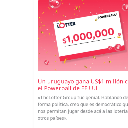
Un uruguayo gana US$1 millón 
el Powerball de EE.UU.
«TheLotter Group fue genial. Hablando d
forma política, creo que es democrático q
nos permitan jugar desde acá a las lotería
otros países».