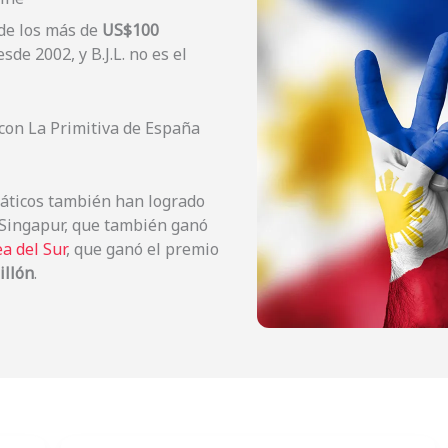
 de los más de
US$100
e 2002, y B.J.L. no es el
 con La Primitiva de España
iáticos también han logrado
e Singapur, que también ganó
ea del Sur
, que ganó el premio
illón
.