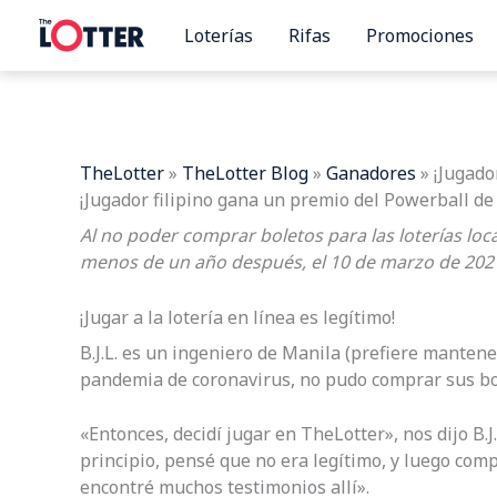
Ir
Loterías
Rifas
Promociones
al
contenido
TheLotter
»
TheLotter Blog
»
Ganadores
»
¡Jugado
¡Jugador filipino gana un premio del Powerball de
Al no poder comprar boletos para las loterías loca
menos de un año después, el 10 de marzo de 2021
¡Jugar a la lotería en línea es legítimo!
B.J.L. es un ingeniero de Manila (prefiere mantener
pandemia de coronavirus, no pudo comprar sus bole
«Entonces, decidí jugar en TheLotter», nos dijo B.
principio, pensé que no era legítimo, y luego com
encontré muchos testimonios allí».