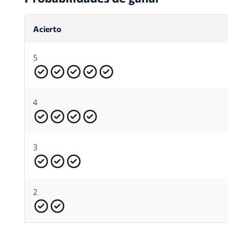
Acierto
5
4
3
2