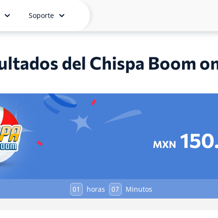
Soporte
ultados del Chispa Boom on
150
MXN
01
horas
07
Minutos