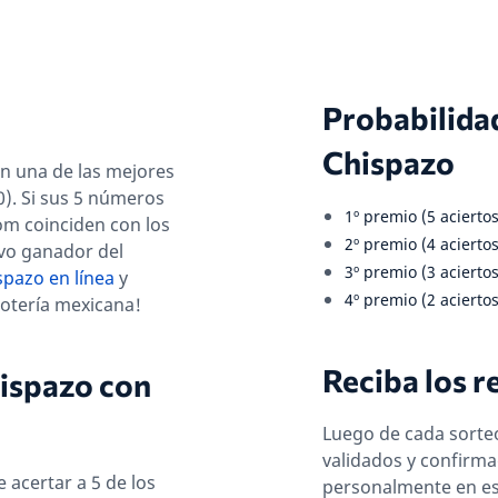
Probabilidad
Chispazo
on una de las mejores
). Si sus 5 números
1º premio (5 aciertos
om coinciden con los
2º premio (4 aciertos
vo ganador del
3º premio (3 aciertos
spazo en línea
y
4º premio (2 aciertos
lotería mexicana!
Reciba los r
hispazo con
Luego de cada sorteo 
validados y confirma
e acertar a 5 de los
personalmente en est