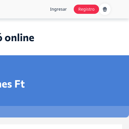
Ingresar
Registro
ó online
nes
Ft