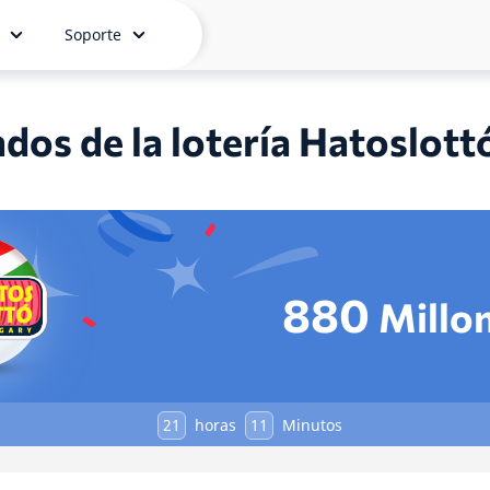
Soporte
dos de la lotería Hatoslott
880
Millo
21
horas
11
Minutos