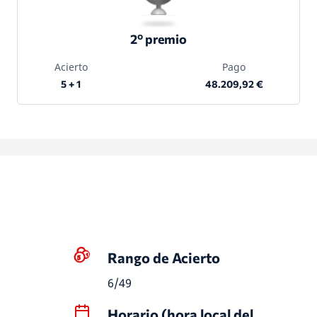
2º premio
Acierto
Pago
5 + 1
48.209,92 €
Rango de Acierto
6/49
Horario (hora local del