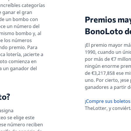
increíbles categorías
 ganar el gran
Premios mayo
 de un bombo con
rece un número del
BonoLoto d
 mismo bombo y, al
de los números
¡El premio mayor má
undo premio. Para
1990, cuando un únic
 lotería, ¡acierte a
por más de €7 millo
oto comienza en
ningún enorme prem
a un ganador del
de €3,217,858 ese m
uno. Por cierto, ¡ese
ganadores a partir d
to?
¡Compre sus boletos 
TheLotter, y conviér
asigna
eo se elige este
 ese número reciben