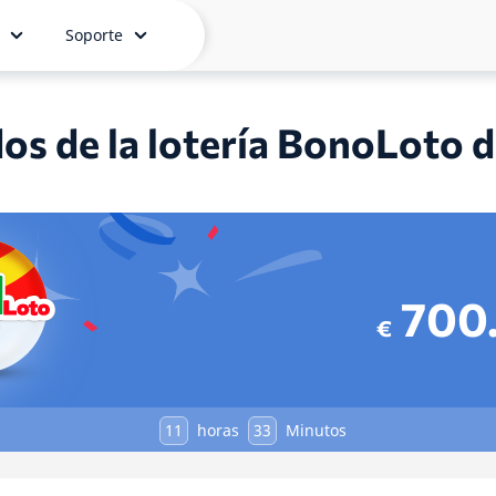
Soporte
os de la lotería BonoLoto 
700
€
11
horas
33
Minutos