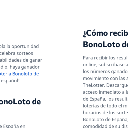
¿Cómo recibi
BonoLoto d
ñola la oportunidad
 celebra sorteos
Para recibir los res
babilidades de ganar
online, subscríbase 
edio, haya ganador
los números ganador
otería Bonoloto de
movimiento con las a
o español!
TheLotter. Descargue
acceso inmediato a l
de España, los resul
BonoLoto de
loterías de todo el 
horarios de los sorte
BonoLoto de España,
e España en
comodidad de su disp