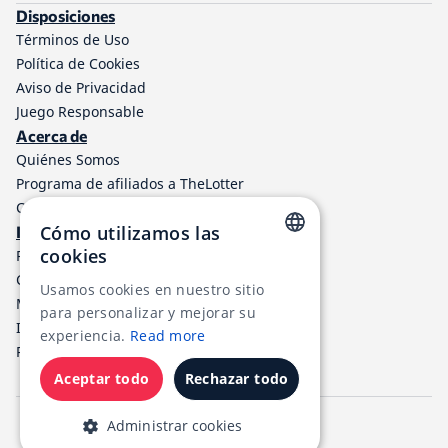
Disposiciones
Términos de Uso
Política de Cookies
Aviso de Privacidad
Juego Responsable
Acerca de
Quiénes Somos
Programa de afiliados a TheLotter
Contáctenos
Cómo utilizamos las
Información
cookies
Resultados de lotería
ENGLISH
Centro de ayuda
Usamos cookies en nuestro sitio
Métodos de Pago
RUSSIAN
para personalizar y mejorar su
Impuestos de Loterías
experiencia.
Read more
GERMAN
RSS
FRENCH
Aceptar todo
Rechazar todo
English
Español
Português
SPANISH
Administrar cookies
PORTUGUESE