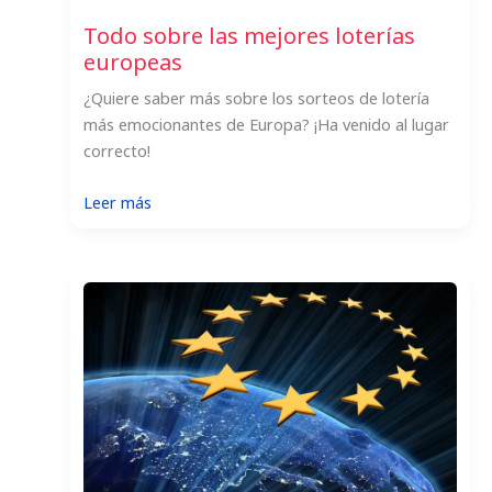
Todo sobre las mejores loterías
europeas
¿Quiere saber más sobre los sorteos de lotería
más emocionantes de Europa? ¡Ha venido al lugar
correcto!
:
Leer más
Todo
sobre
las
mejores
loterías
europeas