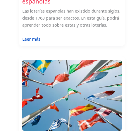
españolas
Las loterías españolas han existido durante siglos,
desde 1763 para ser exactos. En esta guía, podrá
aprender todo sobre estas y otras loterías.
:
Leer más
Todo
sobre
las
populares
loterías
españolas