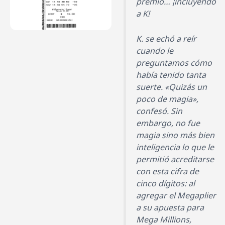
premio… ¡incluyendo
a K!
K. se echó a reír
cuando le
preguntamos cómo
había tenido tanta
suerte. «Quizás un
poco de magia»,
confesó. Sin
embargo, no fue
magia sino más bien
inteligencia lo que le
permitió acreditarse
con esta cifra de
cinco dígitos: al
agregar el Megaplier
a su apuesta para
Mega Millions,