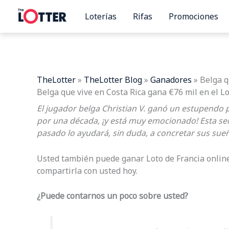
Ir
Loterías
Rifas
Promociones
al
contenido
TheLotter
»
TheLotter Blog
»
Ganadores
»
Belga q
Belga que vive en Costa Rica gana €76 mil en el L
El jugador belga Christian V. ganó un estupendo
por una década, ¡y está muy emocionado! Esta sem
pasado lo ayudará, sin duda, a concretar sus sue
Usted también puede ganar Loto de Francia online 
compartirla con usted hoy.
¿Puede contarnos un poco sobre usted?