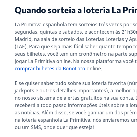
Quando sorteia a loteria La Pri
La Primitiva espanhola tem sorteios três vezes por 
segundas, quintas e sábados, e acontecem às 21h30
Madrid, na sala de sorteio das Loterias Loterias y Ap
(LAE). Para que seja mais fácil saber quanto tempo
seus bilhetes, você tem um cronômetro na parte sup
jogar La Primitiva online. Na nossa plataforma voc
comprar bilhetes da BonoLoto
online.
E se quiser saber tudo sobre sua loteria favorita (
jackpots e outros detalhes importantes), a melhor o
no nosso sistema de alertas gratuitos na sua conta.
receberá a todo passo informações úteis sobre a lot
as notícias. Além disso, se você ganhar um dos prêm
na loteria espanhola La Primitiva, nós enviaremos u
ou um SMS, onde quer que esteja!