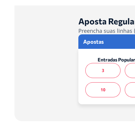
Aposta Regula
Preencha suas linhas 
Apostas
Entradas Popular
3
10