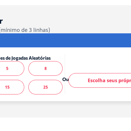
r
(mínimo de 3 linhas)
es de Jogadas Aleatórias
5
8
Ou
Escolha seus próp
15
25