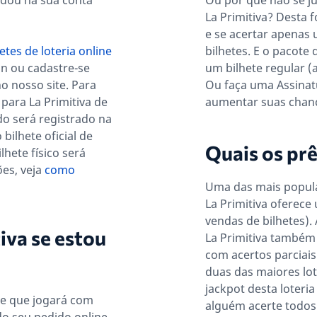
dou na sua conta
Ou por que não se j
La Primitiva? Desta 
e se acertar apenas
tes de loteria online
bilhetes. E o pacote
n ou cadastre-se
um bilhete regular 
o nosso site. Para
Ou faça uma Assinatu
 para La Primitiva de
aumentar suas chanc
do será registrado na
ilhete oficial de
Quais os prê
lhete físico será
ões, veja
como
Uma das mais popula
La Primitiva oferece 
vendas de bilhetes)
iva se estou
La Primitiva também
com acertos parciais
duas das maiores lo
jackpot desta loter
de que jogará com
alguém acerte todo