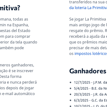
transferidos na sua 
mitiva?
da loteria La Primiti
semana, todas as
Se jogar La Primitiva
min na Espanha,
mais antigo jogo de 
uestas del Estado
resgate do prêmio. R
 tem para comprar
receberá a ajuda da
erior da tela quando
que os prêmios maio
ê também pode
precisar de mais de
os
impostos lotérico
números ganhadores,
Ganhadores 
pção é se inscrever
 Desta forma
eria e nunca perderá
12/7/2025 - J.P.M. 
ios depois de jogar
5/4/2025 - B.E. da 
m e-mail automático
20/3/2025 - J.R. da 
6/3/2025 - G.C. da 
10/2/2025 - L.O. do 