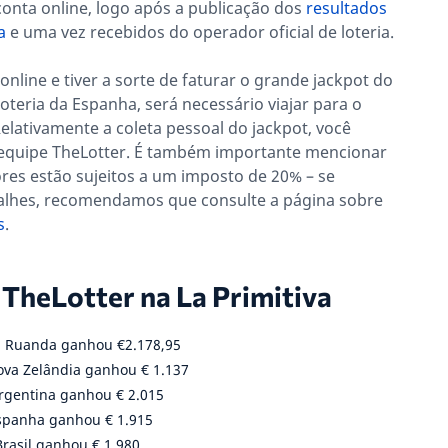
conta online, logo após a publicação dos
resultados
va
e uma vez recebidos do operador oficial de loteria.
 online e tiver a sorte de faturar o grande jackpot do
loteria da Espanha, será necessário viajar para o
elativamente a coleta pessoal do jackpot, você
 equipe TheLotter. É também importante mencionar
res estão sujeitos a um imposto de 20% – se
talhes, recomendamos que consulte a página sobre
s
.
TheLotter na La Primitiva
da Ruanda ganhou €2.178,95
Nova Zelândia ganhou € 1.137
Argentina ganhou € 2.015
Espanha ganhou € 1.915
Brasil ganhou € 1.980