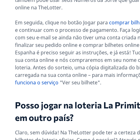
também pode usar seus Números da Sorte que guar
online na TheLotter.
Em seguida, clique no botão Jogar para
comprar bilhe
e continuar com o processo de pagamento. Faça logi
com seu e-mail se ainda não tiver uma conta criada n
finalizar seu pedido online e comprar bilhetes online
Espanha é preciso seguir as instruções, e já está! Tu
sua conta online e nós compraremos em seu nome o b
loteria. Antes do sorteio, uma cópia digitalizada do bi
carregada na sua conta online – para mais informaç
funciona o serviço
"Ver seu bilhete".
Posso jogar na loteria La Primit
em outro país?
Claro, sem dúvida! Na TheLotter pode ter a certeza 